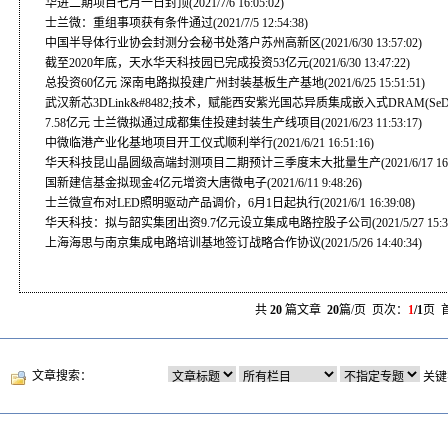
华进二期项目七月一日封顶
(2021/7/6 16:05:02)
士兰微：重组事项获有条件通过
(2021/7/5 12:54:38)
中国半导体行业协会封测分会秘书处落户苏州高新区
(2021/6/30 13:57:02)
截至2020年底，天水华天科技园已完成投资53亿元
(2021/6/30 13:47:22)
总投资60亿元 深南电路拟投建广州封装基板生产基地
(2021/6/25 15:51:51)
武汉新芯3DLink&#8482;技术，赋能西安紫光国芯异质集成嵌入式DRAM(Se
7.58亿元 士兰微拟通过成都集佳投建封装生产线项目
(2021/6/23 11:53:17)
中微临港产业化基地项目开工仪式顺利举行
(2021/6/21 16:51:16)
华天科技昆山晶圆级高端封测项目二期预计三季度末大批量生产
(2021/6/17 16
国新建信基金拟现金4亿元增资大唐微电子
(2021/6/11 9:48:26)
士兰微宣布对LED照明驱动产品调价，6月1日起执行
(2021/6/1 16:39:08)
华天科技：拟与韶实集团出资9.7亿元设立集成电路控股子公司
(2021/5/27 15:3
上海海思与南京集成电路培训基地签订战略合作协议
(2021/5/26 14:40:34)
共
20
篇文章
20
篇/页 页次：
1
/1
页 
文章搜索：