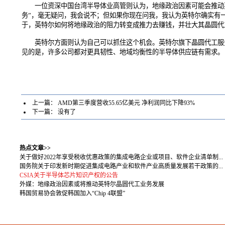
一位资深中国台湾半导体业高管则认为，地缘政治因素可能会推动英
务”，毫无疑问，我会说不；但如果你现在问我，我认为英特尔确实有
于，英特尔如何将地缘政治的阻力转变成推力去赚钱，并壮大其晶圆代
英特尔方面则认为自己可以抓住这个机会。英特尔旗下晶圆代工服务（IF
见的是，许多公司都对更具韧性、地域均衡性的半导体供应链有需求。
上一篇：
AMD第三季度营收55.65亿美元 净利润同比下降93%
下一篇： 没有了
热点文章>>
关于做好2022年享受税收优惠政策的集成电路企业或项目、软件企业清单制...
国务院关于印发新时期促进集成电路产业和软件产业高质量发展若干政策的...
CSIA关于半导体芯片知识产权的公告
外媒：地缘政治因素或将推动英特尔晶圆代工业务发展
韩国贸易协会敦促韩国加入“Chip 4联盟”