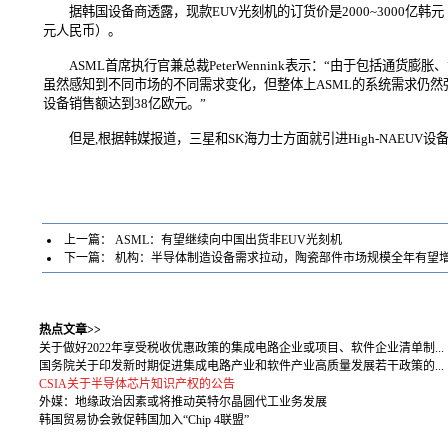
据韩国设备商透露，现款EUV光刻机的订货价是2000~3000亿韩元（
元人民币）。
ASML首席执行官兼总裁PeterWennink表示：“由于包括通
虽然感知到不同市场的不同需求变化，但整体上ASML的系统需求仍然强劲
设备销售额达到38亿欧元。”
但是,根据韩媒报道，三星和SK海力士方面就引进High-NAEUV设
上一篇：
ASML：有望继续向中国出货非EUV光刻机
下一篇：
机构：半导体制造设备需求拉动，陶瓷部件市场规模全年有望增
热点文章>>
关于做好2022年享受税收优惠政策的集成电路企业或项目、软件企业清单制...
国务院关于印发新时期促进集成电路产业和软件产业高质量发展若干政策的...
CSIA关于半导体芯片知识产权的公告
外媒：地缘政治因素或将推动英特尔晶圆代工业务发展
韩国贸易协会敦促韩国加入“Chip 4联盟”