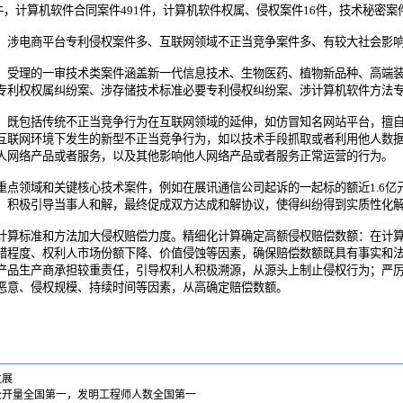
件，计算机软件合同案件491件，计算机软件权属、侵权案件16件，技术秘密案件
涉电商平台专利侵权案件多、互联网领域不正当竞争案件多、有较大社会影响
受理的一审技术类案件涵盖新一代信息技术、生物医药、植物新品种、高端装
专利权权属纠纷案、涉存储技术标准必要专利侵权纠纷案、涉计算机软件方法
既包括传统不正当竞争行为在互联网领域的延伸，如仿冒知名网站平台，擅自
互联网环境下发生的新型不正当竞争行为，如以技术手段抓取或者利用他人数
人网络产品或者服务，以及其他影响他人网络产品或者服务正常运营的行为。
领域和关键核心技术案件，例如在展讯通信公司起诉的一起标的额近1.6亿
，积极引导当事人和解，最终促成双方达成和解协议，使得纠纷得到实质性化
算标准和方法加大侵权赔偿力度。精细化计算确定高额侵权赔偿数额：在计算
错程度、权利人市场份额下降、价值侵蚀等因素，确保赔偿数额既具有事实和
产品生产商承担较重责任，引导权利人积极溯源，从源头上制止侵权行为；严
恶意、侵权规模、持续时间等因素，从高确定赔偿数额。
发展
公开量全国第一，发明工程师人数全国第一